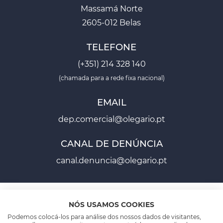
Massamá Norte
2605-012 Belas
TELEFONE
(+351) 214 328 140
(chamada para a rede fixa nacional)
EMAIL
dep.comercial@olegario.pt
CANAL DE DENÚNCIA
canal.denuncia@olegario.pt
NÓS USAMOS COOKIES
Podemos colocá-los para análise dos nossos dados de visitantes,