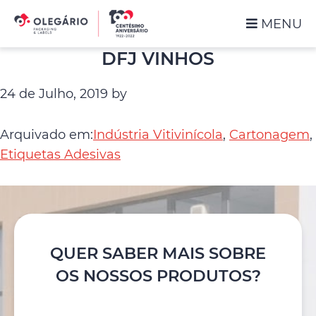
Saltar
Skip
MENU
para
to
o
main
Olegário
DFJ VINHOS
menu
content
-
principal
Packaging
24 de Julho, 2019
by
&
Labels
Arquivado em:
Indústria Vitivinícola
,
Cartonagem
,
Etiquetas Adesivas
QUER SABER MAIS SOBRE
OS NOSSOS PRODUTOS?