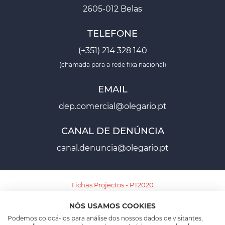
2605-012 Belas
TELEFONE
(+351) 214 328 140
(chamada para a rede fixa nacional)
EMAIL
dep.comercial@olegario.pt
CANAL DE DENÚNCIA
canal.denuncia@olegario.pt
Fichas Projectos - PT2020
NÓS USAMOS COOKIES
Ficha Projecto - PT2030
Podemos colocá-los para análise dos nossos dados de visitantes,