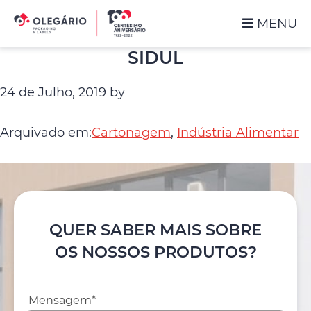
Saltar
Skip
MENU
para
to
o
main
Olegário
SIDUL
menu
content
-
principal
Packaging
24 de Julho, 2019
by
&
Labels
Arquivado em:
Cartonagem
,
Indústria Alimentar
QUER SABER MAIS SOBRE
OS NOSSOS PRODUTOS?
Mensagem*