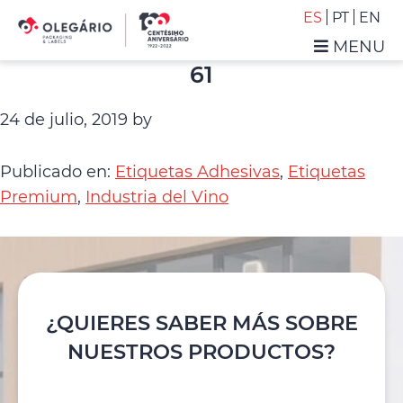
Saltar
Saltar
ES
PT
EN
a
al
MENU
la
contenido
Olegário
61
navegación
principal
-
principal
Packaging
24 de julio, 2019
by
&
Labels
Publicado en:
Etiquetas Adhesivas
,
Etiquetas
Premium
,
Industria del Vino
¿QUIERES SABER MÁS SOBRE
NUESTROS PRODUCTOS?