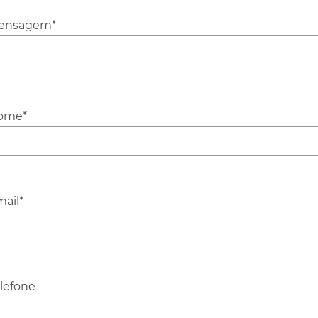
ensagem*
ome*
ail*
lefone