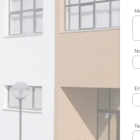
M
N
Em
Te