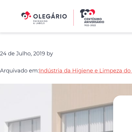
Saltar
Skip
para
to
o
main
menu
content
Olegário
principal
-
Packaging
24 de Julho, 2019
by
&
Labels
Arquivado em:
Indústria da Higiene e Limpeza do