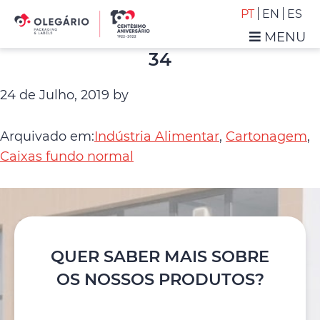
Saltar
Skip
PT
EN
ES
para
to
MENU
o
main
Olegário
34
menu
content
-
principal
Packaging
24 de Julho, 2019
by
&
Labels
Arquivado em:
Indústria Alimentar
,
Cartonagem
,
Caixas fundo normal
QUER SABER MAIS SOBRE
OS NOSSOS PRODUTOS?